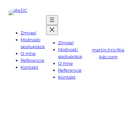
Prejsť
na
obsah
Zmysel
Možnosti
Zmysel
spolupráce
Možnosti
martin.hric@ia
O mne
spolupráce
4dc.com
Referencie
O mne
Kontakt
Referencie
Kontakt