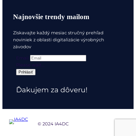
Najnovšie trendy mailom
Získavajte každý mesiac stručný prehľad
noviniek z oblasti digitalizácie výrobných
závodov
Email
Please wait…
Prihlásiť
Ďakujem za dôveru!
© 2024 IA4DC