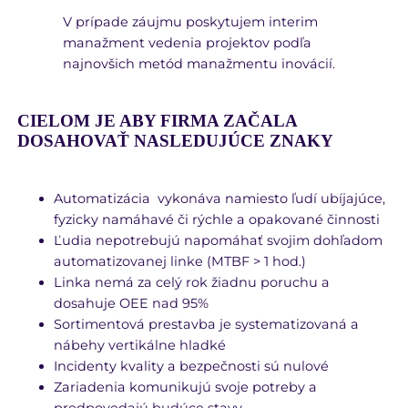
V prípade záujmu poskytujem interim
manažment vedenia projektov podľa
najnovšich metód manažmentu inovácií.
CIELOM JE ABY FIRMA ZAČALA
DOSAHOVAŤ NASLEDUJÚCE ZNAKY
Automatizácia vykonáva namiesto ľudí ubíjajúce,
fyzicky namáhavé či rýchle a opakované činnosti
Ľudia nepotrebujú napomáhať svojim dohľadom
automatizovanej linke (MTBF > 1 hod.)
Linka nemá za celý rok žiadnu poruchu a
dosahuje OEE nad 95%
Sortimentová prestavba je systematizovaná a
nábehy vertikálne hladké
Incidenty kvality a bezpečnosti sú nulové
Zariadenia komunikujú svoje potreby a
predpovedajú budúce stavy